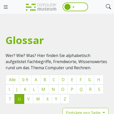
☀️
Glossar
Wer? Wie? Was? Hier finden Sie alphabetisch
aufgelistet Fachbegriffe, Fremdworte, Wissenswertes
rund um das Thema Computer und Rechnen.
Alle
0-9
A
B
C
D
E
F
G
H
I
J
K
L
M
N
O
P
Q
R
S
T
U
V
W
X
Y
Z
Einträge pro Seite