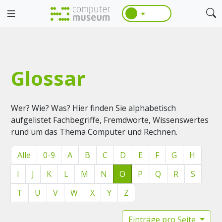
☀️
Glossar
Wer? Wie? Was? Hier finden Sie alphabetisch
aufgelistet Fachbegriffe, Fremdworte, Wissenswertes
rund um das Thema Computer und Rechnen.
Alle
0-9
A
B
C
D
E
F
G
H
I
J
K
L
M
N
O
P
Q
R
S
T
U
V
W
X
Y
Z
Einträge pro Seite