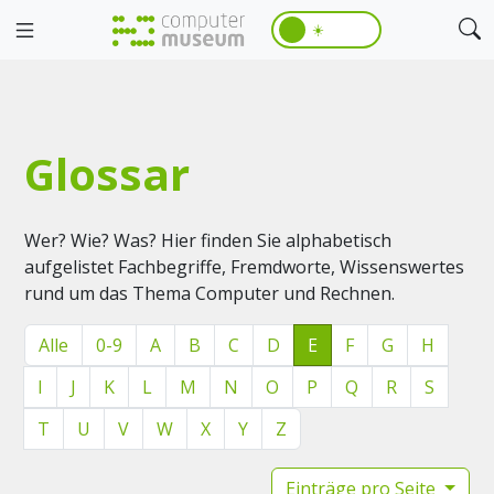
☀️
Glossar
Wer? Wie? Was? Hier finden Sie alphabetisch
aufgelistet Fachbegriffe, Fremdworte, Wissenswertes
rund um das Thema Computer und Rechnen.
Alle
0-9
A
B
C
D
E
F
G
H
I
J
K
L
M
N
O
P
Q
R
S
T
U
V
W
X
Y
Z
Einträge pro Seite