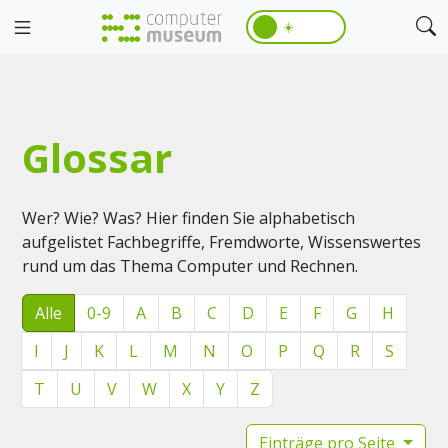
☀️
Glossar
Wer? Wie? Was? Hier finden Sie alphabetisch
aufgelistet Fachbegriffe, Fremdworte, Wissenswertes
rund um das Thema Computer und Rechnen.
Alle
0-9
A
B
C
D
E
F
G
H
I
J
K
L
M
N
O
P
Q
R
S
T
U
V
W
X
Y
Z
Einträge pro Seite