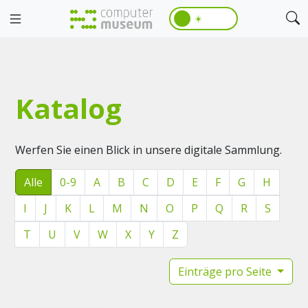
☀️
Katalog
Werfen Sie einen Blick in unsere digitale Sammlung.
Alle
0-9
A
B
C
D
E
F
G
H
I
J
K
L
M
N
O
P
Q
R
S
T
U
V
W
X
Y
Z
Einträge pro Seite