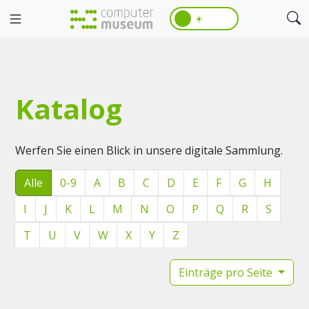
☀️
Katalog
Werfen Sie einen Blick in unsere digitale Sammlung.
Alle
0-9
A
B
C
D
E
F
G
H
I
J
K
L
M
N
O
P
Q
R
S
T
U
V
W
X
Y
Z
Einträge pro Seite