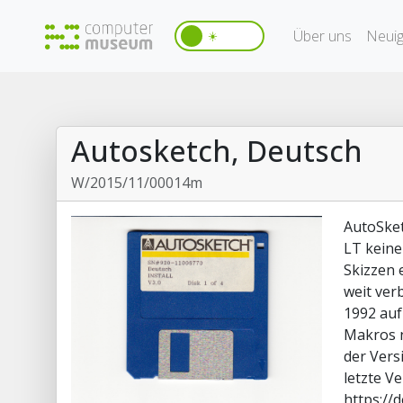
Über uns
Neuig
☀️
Autosketch, Deutsch
W/2015/11/00014m
AutoSket
LT keine
Skizzen 
weit ver
1992 auf
Makros n
der Vers
letzte V
https://