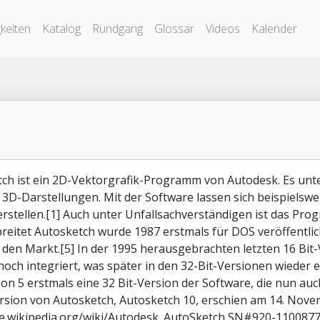
keiten
Katalog
Rundgang
Glossar
Videos
Kalender
ch ist ein 2D-Vektorgrafik-Programm von Autodesk. Es un
 3D-Darstellungen. Mit der Software lassen sich beispielswe
erstellen.[1] Auch unter Unfallsachverständigen ist das P
breitet Autosketch wurde 1987 erstmals für DOS veröffentlic
 den Markt.[5] In der 1995 herausgebrachten letzten 16 Bi
och integriert, was später in den 32-Bit-Versionen wieder en
ion 5 erstmals eine 32 Bit-Version der Software, die nun a
ersion von Autosketch, Autosketch 10, erschien am 14. Nove
de.wikipedia.org/wiki/Autodesk_AutoSketch SN#920-11008770