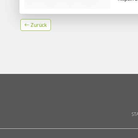
Zurück
ST