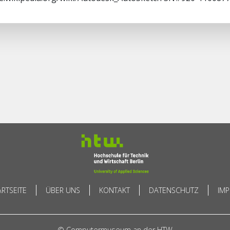
ARTSEITE
ÜBER UNS
KONTAKT
DATENSCHUTZ
IM
© Computermuseum an der HTW