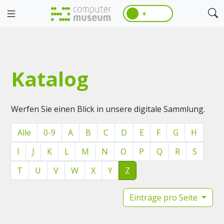
☀️
Katalog
Werfen Sie einen Blick in unsere digitale Sammlung.
Alle
0-9
A
B
C
D
E
F
G
H
I
J
K
L
M
N
O
P
Q
R
S
T
U
V
W
X
Y
Z
Einträge pro Seite