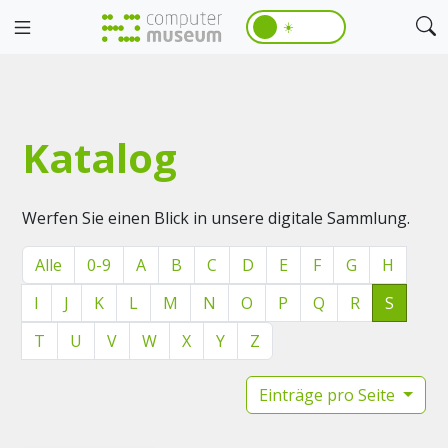
☀️
Katalog
Werfen Sie einen Blick in unsere digitale Sammlung.
Alle
0-9
A
B
C
D
E
F
G
H
I
J
K
L
M
N
O
P
Q
R
S
T
U
V
W
X
Y
Z
Einträge pro Seite