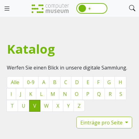
☀️
Katalog
Werfen Sie einen Blick in unsere digitale Sammlung.
Alle
0-9
A
B
C
D
E
F
G
H
I
J
K
L
M
N
O
P
Q
R
S
T
U
V
W
X
Y
Z
Einträge pro Seite