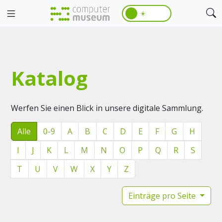
☀️
Katalog
Werfen Sie einen Blick in unsere digitale Sammlung.
Alle
0-9
A
B
C
D
E
F
G
H
I
J
K
L
M
N
O
P
Q
R
S
T
U
V
W
X
Y
Z
Einträge pro Seite