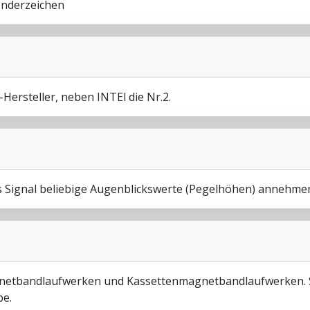
onderzeichen
Hersteller, neben INTEl die Nr.2.
as Signal beliebige Augenblickswerte (Pegelhöhen) annehme
gnetbandlaufwerken und Kassettenmagnetbandlaufwerken. S
be.