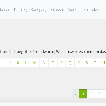
keiten
Katalog
Rundgang
Glossar
Videos
Kalender
elistet Fachbegriffe, Fremdworte, Wissenswertes rund um 
I
J
K
L
M
N
O
P
Q
R
S
T
U
‹
1
2
3