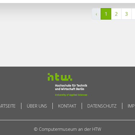
‹
1
2
3
ARTSEITE
ÜBER UNS
KONTAKT
DATENSCHUTZ
IM
© Computermuseum an der HTW