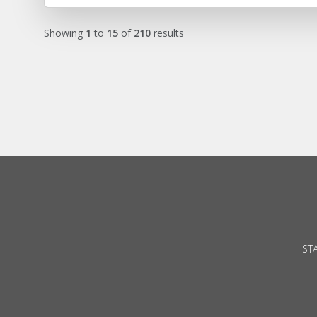
Showing
1
to
15
of
210
results
ST