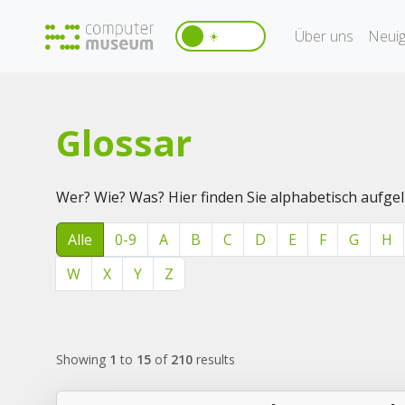
Über uns
Neuig
☀️
Glossar
Wer? Wie? Was? Hier finden Sie alphabetisch aufg
Alle
0-9
A
B
C
D
E
F
G
H
W
X
Y
Z
Showing
1
to
15
of
210
results