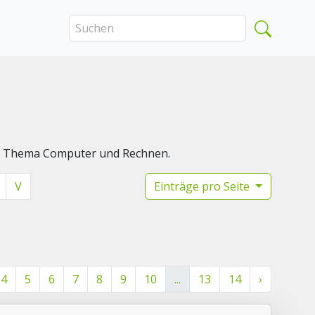
das Thema Computer und Rechnen.
V
Einträge pro Seite
4
5
6
7
8
9
10
...
13
14
›