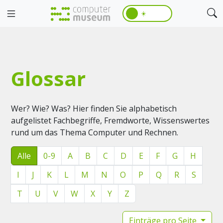
☀️
Glossar
Wer? Wie? Was? Hier finden Sie alphabetisch
aufgelistet Fachbegriffe, Fremdworte, Wissenswertes
rund um das Thema Computer und Rechnen.
Alle
0-9
A
B
C
D
E
F
G
H
I
J
K
L
M
N
O
P
Q
R
S
T
U
V
W
X
Y
Z
Einträge pro Seite