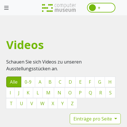
☀️
Videos
Schauen Sie sich Videos zu unseren
Ausstellungsstücken an.
Alle
0-9
A
B
C
D
E
F
G
H
I
J
K
L
M
N
O
P
Q
R
S
T
U
V
W
X
Y
Z
Einträge pro Seite