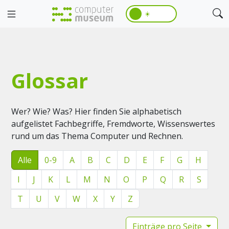
☀️
Glossar
Wer? Wie? Was? Hier finden Sie alphabetisch
aufgelistet Fachbegriffe, Fremdworte, Wissenswertes
rund um das Thema Computer und Rechnen.
Alle
0-9
A
B
C
D
E
F
G
H
I
J
K
L
M
N
O
P
Q
R
S
T
U
V
W
X
Y
Z
Einträge pro Seite