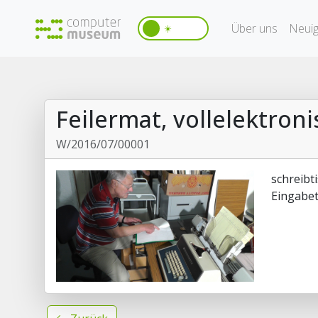
Über uns
Neuig
☀️
Feilermat, vollelektro
W/2016/07/00001
schreibt
Eingabet