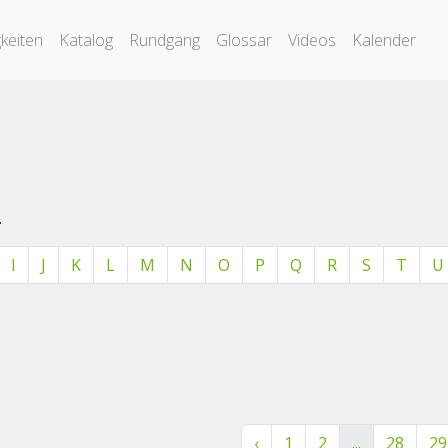
keiten
Katalog
Rundgang
Glossar
Videos
Kalender
.
I
J
K
L
M
N
O
P
Q
R
S
T
U
‹
1
2
...
28
29