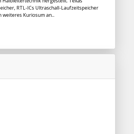
n Halbleitertechnik hergestellt. Texas
icher, RTL-ICs Ultraschall-Laufzeitspeicher
 weiteres Kuriosum an...