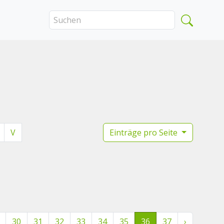
V
Einträge pro Seite
30
31
32
33
34
35
36
37
›