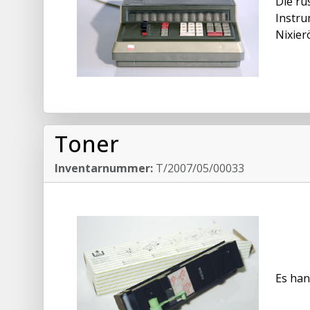
Die ru
Instru
Nixier
Toner
Inventarnummer:
T/2007/05/00033
Es han