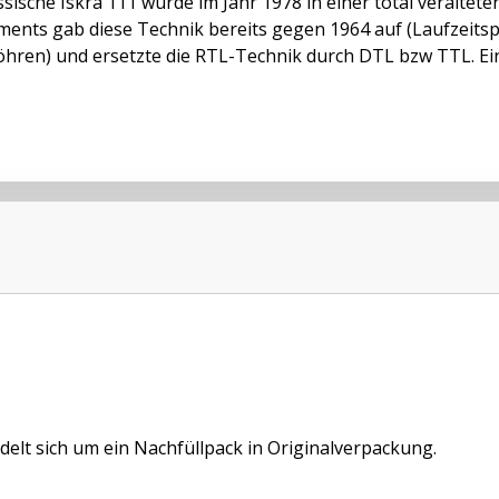
ssische Iskra 111 wurde im Jahr 1978 in einer total veraltete
ments gab diese Technik bereits gegen 1964 auf (Laufzeitspe
öhren) und ersetzte die RTL-Technik durch DTL bzw TTL. Ein
delt sich um ein Nachfüllpack in Originalverpackung.