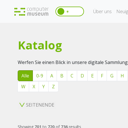
Über uns
Neuig
☀️
Katalog
Werfen Sie einen Blick in unsere digitale Sammlung
Alle
0-9
A
B
C
D
E
F
G
H
W
X
Y
Z
SEITENENDE
Showing
701
to
720
of
736
results