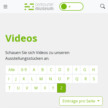
☀️
Videos
Schauen Sie sich Videos zu unseren
Ausstellungsstücken an.
Alle
0-9
A
B
C
D
E
F
G
H
I
J
K
L
M
N
O
P
Q
R
S
T
U
V
W
X
Y
Z
Einträge pro Seite