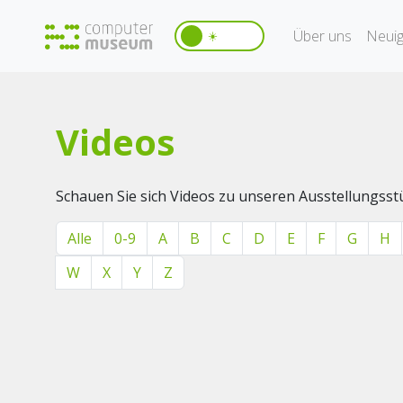
Über uns
Neuig
☀️
Videos
Schauen Sie sich Videos zu unseren Ausstellungsst
Alle
0-9
A
B
C
D
E
F
G
H
W
X
Y
Z