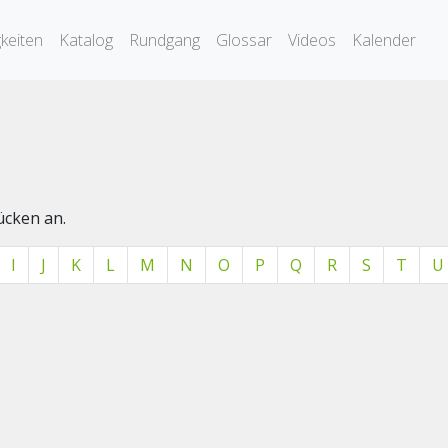
keiten
Katalog
Rundgang
Glossar
Videos
Kalender
ücken an.
I
J
K
L
M
N
O
P
Q
R
S
T
U