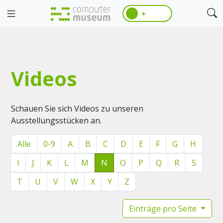
☀️
Videos
Schauen Sie sich Videos zu unseren
Ausstellungsstücken an.
Alle
0-9
A
B
C
D
E
F
G
H
I
J
K
L
M
N
O
P
Q
R
S
T
U
V
W
X
Y
Z
Einträge pro Seite