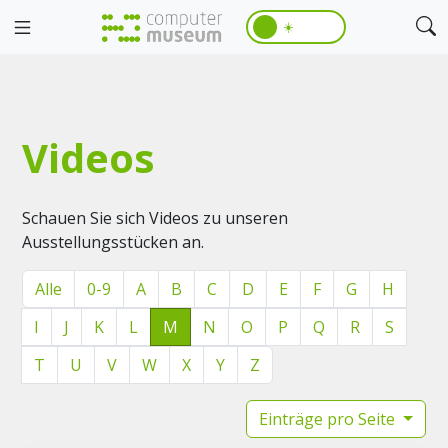
☀️
Videos
Schauen Sie sich Videos zu unseren
Ausstellungsstücken an.
Alle
0-9
A
B
C
D
E
F
G
H
I
J
K
L
M
N
O
P
Q
R
S
T
U
V
W
X
Y
Z
Einträge pro Seite