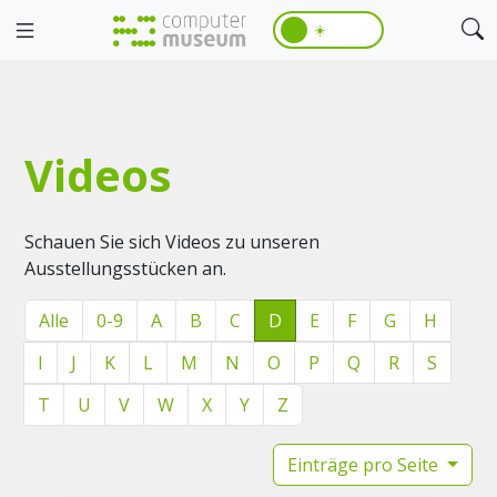
☀️
Videos
Schauen Sie sich Videos zu unseren
Ausstellungsstücken an.
Alle
0-9
A
B
C
D
E
F
G
H
I
J
K
L
M
N
O
P
Q
R
S
T
U
V
W
X
Y
Z
Einträge pro Seite