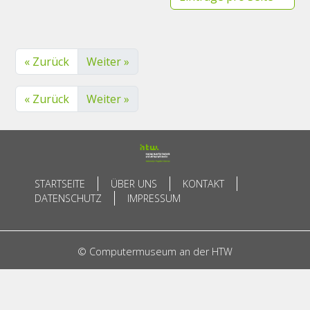
« Zurück
Weiter »
« Zurück
Weiter »
STARTSEITE
ÜBER UNS
KONTAKT
DATENSCHUTZ
IMPRESSUM
© Computermuseum an der HTW