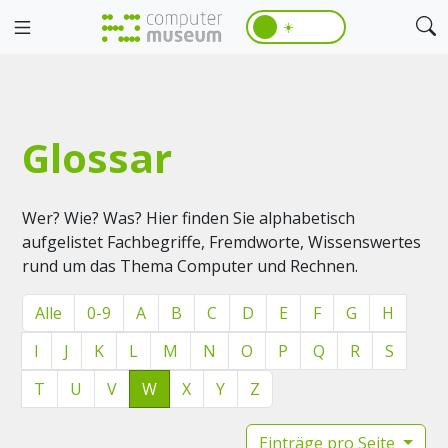
☀️
Glossar
Wer? Wie? Was? Hier finden Sie alphabetisch
aufgelistet Fachbegriffe, Fremdworte, Wissenswertes
rund um das Thema Computer und Rechnen.
Alle
0-9
A
B
C
D
E
F
G
H
I
J
K
L
M
N
O
P
Q
R
S
T
U
V
W
X
Y
Z
Einträge pro Seite