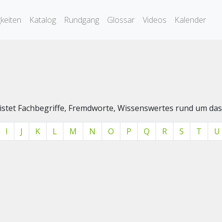
keiten
Katalog
Rundgang
Glossar
Videos
Kalender
elistet Fachbegriffe, Fremdworte, Wissenswertes rund um 
I
J
K
L
M
N
O
P
Q
R
S
T
U