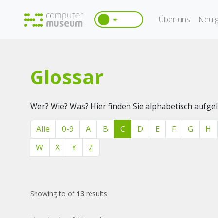
Über uns
Neuig
☀️
Glossar
Wer? Wie? Was? Hier finden Sie alphabetisch aufg
Alle
0-9
A
B
C
D
E
F
G
H
W
X
Y
Z
Showing
to
of
13
results