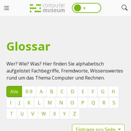
☀️
Glossar
Wer? Wie? Was? Hier finden Sie alphabetisch
aufgelistet Fachbegriffe, Fremdworte, Wissenswertes
rund um das Thema Computer und Rechnen.
Alle
0-9
A
B
C
D
E
F
G
H
I
J
K
L
M
N
O
P
Q
R
S
T
U
V
W
X
Y
Z
Einträge pro Seite