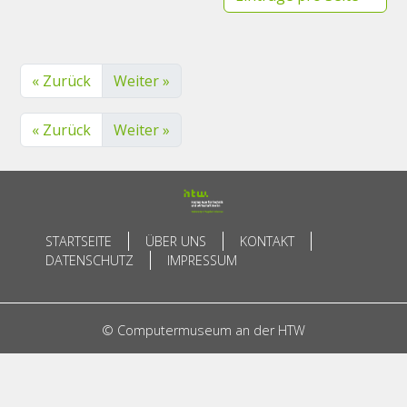
« Zurück
Weiter »
« Zurück
Weiter »
STARTSEITE
ÜBER UNS
KONTAKT
DATENSCHUTZ
IMPRESSUM
© Computermuseum an der HTW