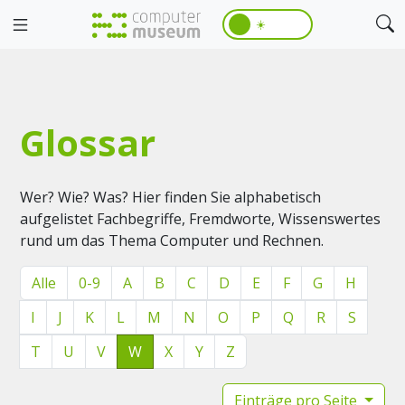
☀️
Glossar
Wer? Wie? Was? Hier finden Sie alphabetisch
aufgelistet Fachbegriffe, Fremdworte, Wissenswertes
rund um das Thema Computer und Rechnen.
Alle
0-9
A
B
C
D
E
F
G
H
I
J
K
L
M
N
O
P
Q
R
S
T
U
V
W
X
Y
Z
Einträge pro Seite