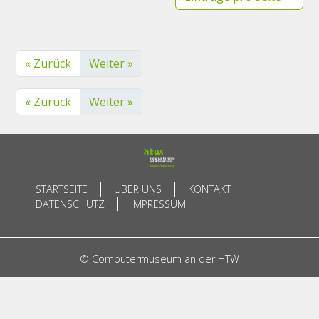
« Zurück
Weiter »
« Zurück
Weiter »
STARTSEITE
ÜBER UNS
KONTAKT
DATENSCHUTZ
IMPRESSUM
© Computermuseum an der HTW