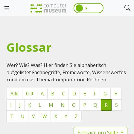
☀️
Glossar
Wer? Wie? Was? Hier finden Sie alphabetisch
aufgelistet Fachbegriffe, Fremdworte, Wissenswertes
rund um das Thema Computer und Rechnen.
Alle
0-9
A
B
C
D
E
F
G
H
I
J
K
L
M
N
O
P
Q
R
S
T
U
V
W
X
Y
Z
Einträge pro Seite