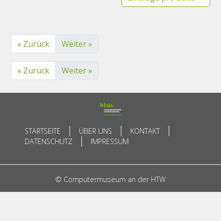
« Zurück
Weiter »
« Zurück
Weiter »
STARTSEITE
ÜBER UNS
KONTAKT
DATENSCHUTZ
IMPRESSUM
© Computermuseum an der HTW