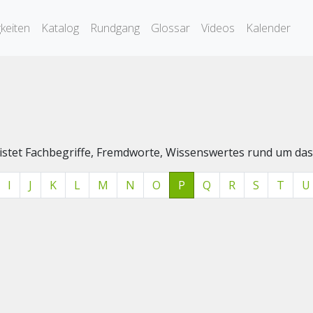
keiten
Katalog
Rundgang
Glossar
Videos
Kalender
elistet Fachbegriffe, Fremdworte, Wissenswertes rund um 
I
J
K
L
M
N
O
P
Q
R
S
T
U