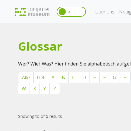
Über uns
Neuig
☀️
Glossar
Wer? Wie? Was? Hier finden Sie alphabetisch aufg
Alle
0-9
A
B
C
D
E
F
G
H
W
X
Y
Z
Showing
to
of
5
results