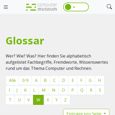
☀️
Glossar
Wer? Wie? Was? Hier finden Sie alphabetisch
aufgelistet Fachbegriffe, Fremdworte, Wissenswertes
rund um das Thema Computer und Rechnen.
Alle
0-9
A
B
C
D
E
F
G
H
I
J
K
L
M
N
O
P
Q
R
S
T
U
V
W
X
Y
Z
Einträge pro Seite