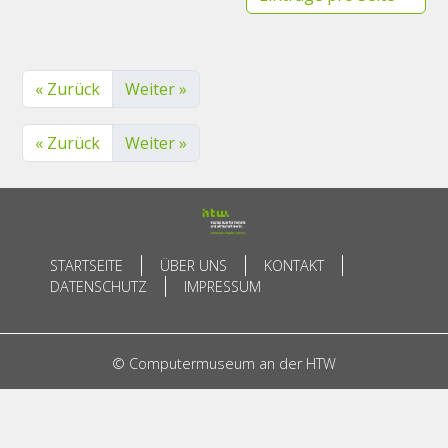
« Zurück
Weiter »
« Zurück
Weiter »
STARTSEITE
ÜBER UNS
KONTAKT
DATENSCHUTZ
IMPRESSUM
© Computermuseum an der HTW