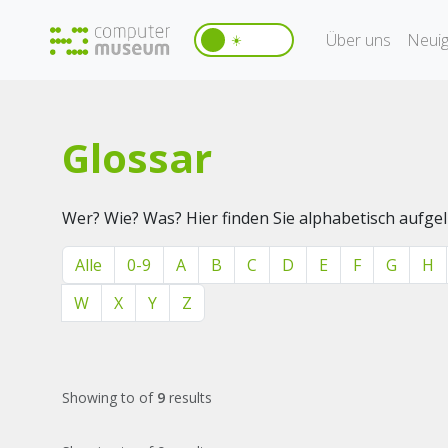
Über uns
Neuig
☀️
Glossar
Wer? Wie? Was? Hier finden Sie alphabetisch aufg
Alle
0-9
A
B
C
D
E
F
G
H
W
X
Y
Z
Showing
to
of
9
results