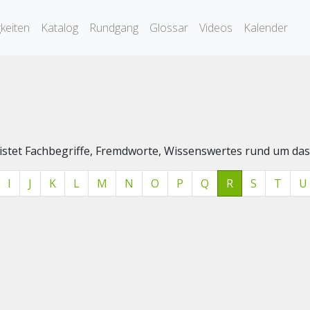
keiten
Katalog
Rundgang
Glossar
Videos
Kalender
elistet Fachbegriffe, Fremdworte, Wissenswertes rund um 
I
J
K
L
M
N
O
P
Q
R
S
T
U