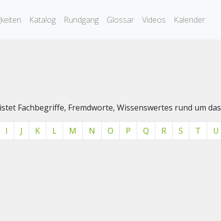
keiten
Katalog
Rundgang
Glossar
Videos
Kalender
elistet Fachbegriffe, Fremdworte, Wissenswertes rund um 
I
J
K
L
M
N
O
P
Q
R
S
T
U