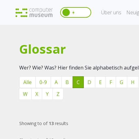
Über uns
Neuig
☀️
Glossar
Wer? Wie? Was? Hier finden Sie alphabetisch aufg
Alle
0-9
A
B
C
D
E
F
G
H
W
X
Y
Z
Showing
to
of
13
results