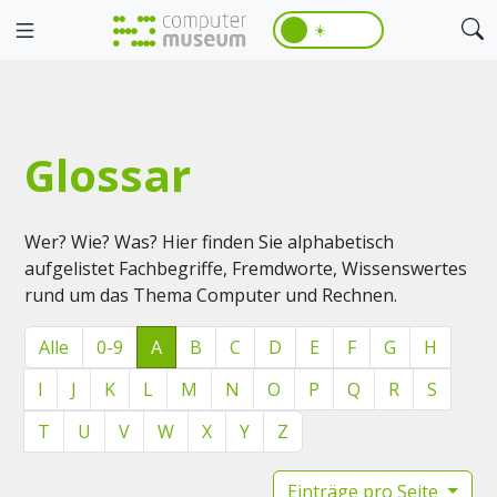
☀️
Glossar
Wer? Wie? Was? Hier finden Sie alphabetisch
aufgelistet Fachbegriffe, Fremdworte, Wissenswertes
rund um das Thema Computer und Rechnen.
Alle
0-9
A
B
C
D
E
F
G
H
I
J
K
L
M
N
O
P
Q
R
S
T
U
V
W
X
Y
Z
Einträge pro Seite