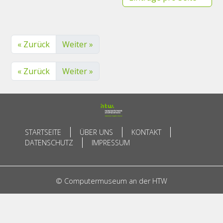
« Zurück
Weiter »
« Zurück
Weiter »
STARTSEITE
ÜBER UNS
KONTAKT
DATENSCHUTZ
IMPRESSUM
© Computermuseum an der HTW