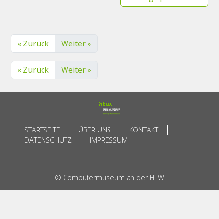
« Zurück
Weiter »
« Zurück
Weiter »
STARTSEITE
ÜBER UNS
KONTAKT
DATENSCHUTZ
IMPRESSUM
© Computermuseum an der HTW