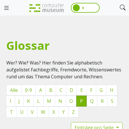
☀️
Glossar
Wer? Wie? Was? Hier finden Sie alphabetisch
aufgelistet Fachbegriffe, Fremdworte, Wissenswertes
rund um das Thema Computer und Rechnen.
Alle
0-9
A
B
C
D
E
F
G
H
I
J
K
L
M
N
O
P
Q
R
S
T
U
V
W
X
Y
Z
Einträge pro Seite