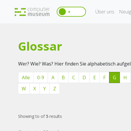
Über uns
Neuig
☀️
Glossar
Wer? Wie? Was? Hier finden Sie alphabetisch aufg
Alle
0-9
A
B
C
D
E
F
G
H
W
X
Y
Z
Showing
to
of
5
results