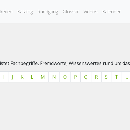
keiten
Katalog
Rundgang
Glossar
Videos
Kalender
elistet Fachbegriffe, Fremdworte, Wissenswertes rund um 
I
J
K
L
M
N
O
P
Q
R
S
T
U