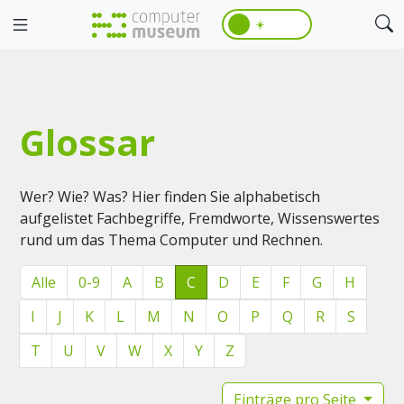
☀️
Glossar
Wer? Wie? Was? Hier finden Sie alphabetisch
aufgelistet Fachbegriffe, Fremdworte, Wissenswertes
rund um das Thema Computer und Rechnen.
Alle
0-9
A
B
C
D
E
F
G
H
I
J
K
L
M
N
O
P
Q
R
S
T
U
V
W
X
Y
Z
Einträge pro Seite