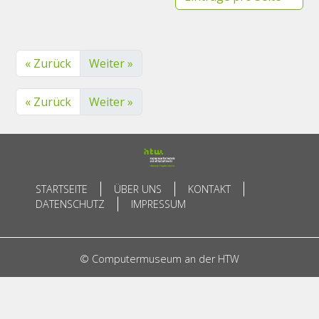
« Zurück
Weiter »
« Zurück
Weiter »
STARTSEITE
ÜBER UNS
KONTAKT
DATENSCHUTZ
IMPRESSUM
© Computermuseum an der HTW