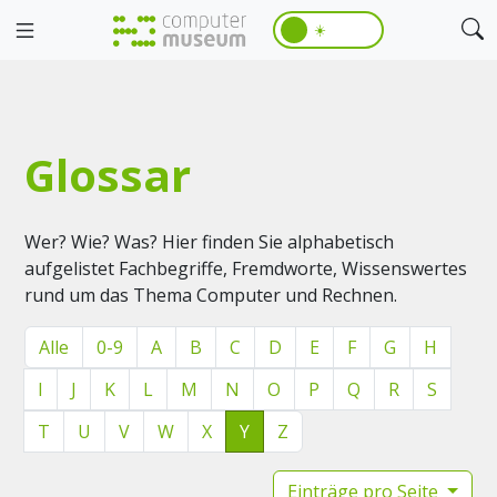
☀️
Glossar
Wer? Wie? Was? Hier finden Sie alphabetisch
aufgelistet Fachbegriffe, Fremdworte, Wissenswertes
rund um das Thema Computer und Rechnen.
Alle
0-9
A
B
C
D
E
F
G
H
I
J
K
L
M
N
O
P
Q
R
S
T
U
V
W
X
Y
Z
Einträge pro Seite