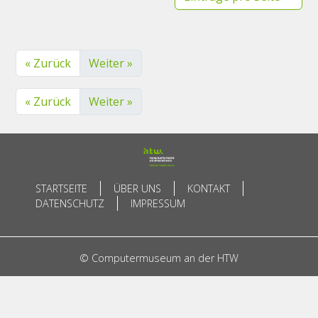
« Zurück
Weiter »
« Zurück
Weiter »
STARTSEITE
ÜBER UNS
KONTAKT
DATENSCHUTZ
IMPRESSUM
© Computermuseum an der HTW