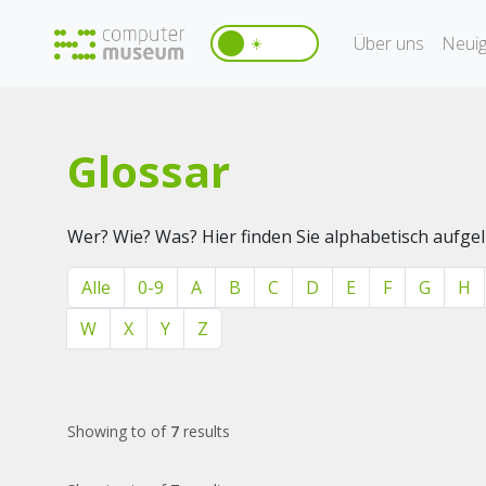
Über uns
Neuig
☀️
Glossar
Wer? Wie? Was? Hier finden Sie alphabetisch aufg
Alle
0-9
A
B
C
D
E
F
G
H
W
X
Y
Z
Showing
to
of
7
results