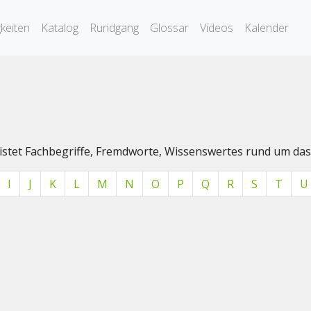
keiten
Katalog
Rundgang
Glossar
Videos
Kalender
elistet Fachbegriffe, Fremdworte, Wissenswertes rund um 
I
J
K
L
M
N
O
P
Q
R
S
T
U