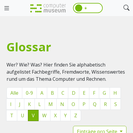
☀️
Glossar
Wer? Wie? Was? Hier finden Sie alphabetisch
aufgelistet Fachbegriffe, Fremdworte, Wissenswertes
rund um das Thema Computer und Rechnen.
Alle
0-9
A
B
C
D
E
F
G
H
I
J
K
L
M
N
O
P
Q
R
S
T
U
V
W
X
Y
Z
Einträge pro Seite