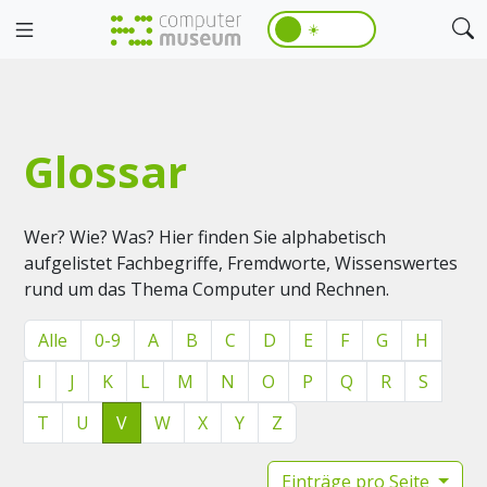
☀️
Glossar
Wer? Wie? Was? Hier finden Sie alphabetisch
aufgelistet Fachbegriffe, Fremdworte, Wissenswertes
rund um das Thema Computer und Rechnen.
Alle
0-9
A
B
C
D
E
F
G
H
I
J
K
L
M
N
O
P
Q
R
S
T
U
V
W
X
Y
Z
Einträge pro Seite