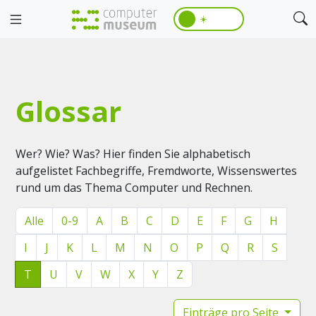
☀️
Glossar
Wer? Wie? Was? Hier finden Sie alphabetisch
aufgelistet Fachbegriffe, Fremdworte, Wissenswertes
rund um das Thema Computer und Rechnen.
Alle
0-9
A
B
C
D
E
F
G
H
I
J
K
L
M
N
O
P
Q
R
S
T
U
V
W
X
Y
Z
Einträge pro Seite