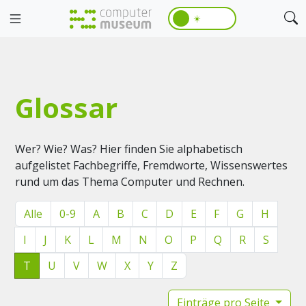
☀️
Glossar
Wer? Wie? Was? Hier finden Sie alphabetisch
aufgelistet Fachbegriffe, Fremdworte, Wissenswertes
rund um das Thema Computer und Rechnen.
Alle
0-9
A
B
C
D
E
F
G
H
I
J
K
L
M
N
O
P
Q
R
S
T
U
V
W
X
Y
Z
Einträge pro Seite