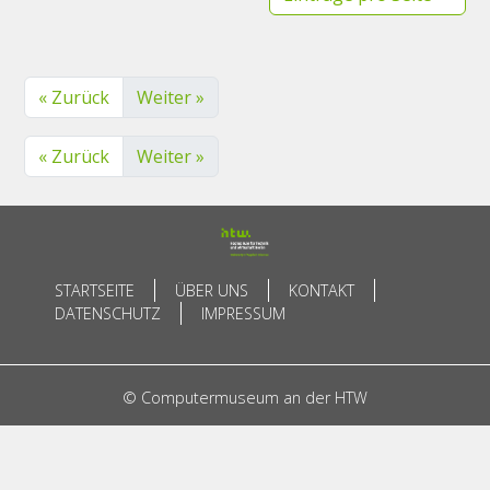
« Zurück
Weiter »
« Zurück
Weiter »
STARTSEITE
ÜBER UNS
KONTAKT
DATENSCHUTZ
IMPRESSUM
© Computermuseum an der HTW