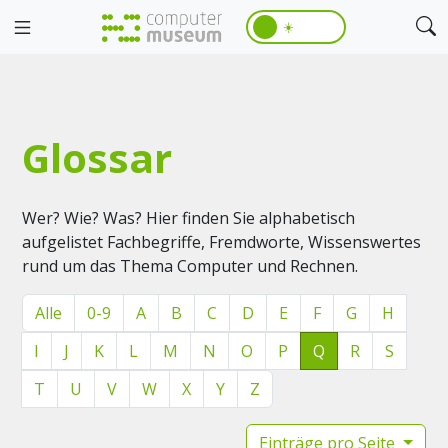
☀️
Glossar
Wer? Wie? Was? Hier finden Sie alphabetisch
aufgelistet Fachbegriffe, Fremdworte, Wissenswertes
rund um das Thema Computer und Rechnen.
Alle
0-9
A
B
C
D
E
F
G
H
I
J
K
L
M
N
O
P
Q
R
S
T
U
V
W
X
Y
Z
Einträge pro Seite