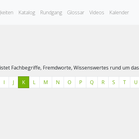
keiten
Katalog
Rundgang
Glossar
Videos
Kalender
elistet Fachbegriffe, Fremdworte, Wissenswertes rund um 
I
J
K
L
M
N
O
P
Q
R
S
T
U