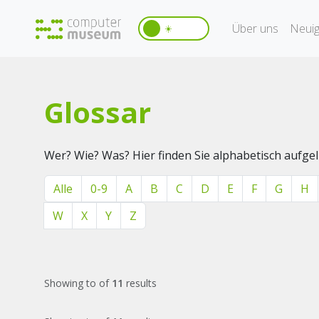
Über uns
Neuig
☀️
Glossar
Wer? Wie? Was? Hier finden Sie alphabetisch aufg
Alle
0-9
A
B
C
D
E
F
G
H
W
X
Y
Z
Showing
to
of
11
results