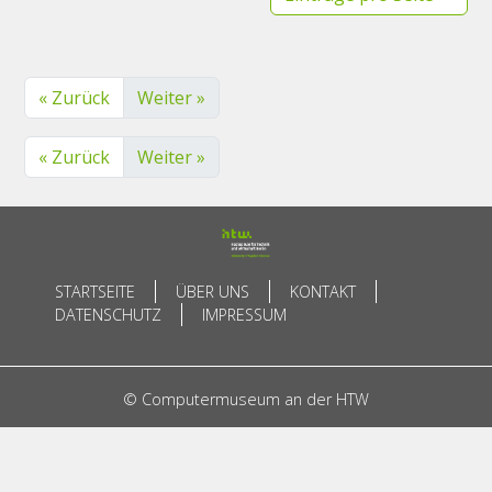
« Zurück
Weiter »
« Zurück
Weiter »
STARTSEITE
ÜBER UNS
KONTAKT
DATENSCHUTZ
IMPRESSUM
© Computermuseum an der HTW