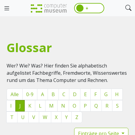
☀️
Glossar
Wer? Wie? Was? Hier finden Sie alphabetisch
aufgelistet Fachbegriffe, Fremdworte, Wissenswertes
rund um das Thema Computer und Rechnen.
Alle
0-9
A
B
C
D
E
F
G
H
I
J
K
L
M
N
O
P
Q
R
S
T
U
V
W
X
Y
Z
Einträge pro Seite