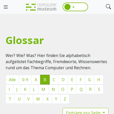
☀️
Glossar
Wer? Wie? Was? Hier finden Sie alphabetisch
aufgelistet Fachbegriffe, Fremdworte, Wissenswertes
rund um das Thema Computer und Rechnen.
Alle
0-9
A
B
C
D
E
F
G
H
I
J
K
L
M
N
O
P
Q
R
S
T
U
V
W
X
Y
Z
Einträge pro Seite