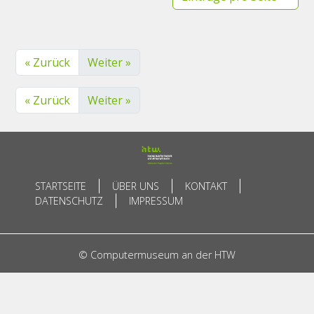
« Zurück
Weiter »
« Zurück
Weiter »
STARTSEITE
ÜBER UNS
KONTAKT
DATENSCHUTZ
IMPRESSUM
© Computermuseum an der HTW