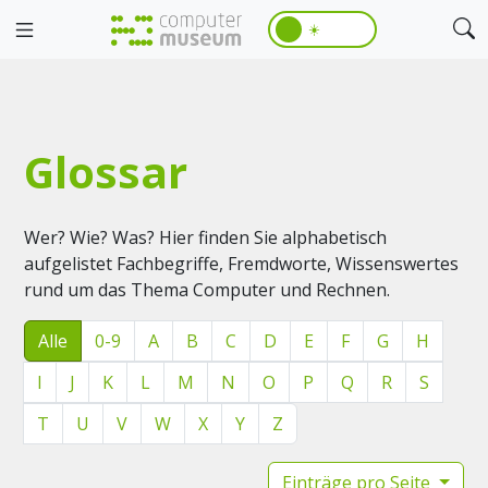
☀️
Glossar
Wer? Wie? Was? Hier finden Sie alphabetisch
aufgelistet Fachbegriffe, Fremdworte, Wissenswertes
rund um das Thema Computer und Rechnen.
Alle
0-9
A
B
C
D
E
F
G
H
I
J
K
L
M
N
O
P
Q
R
S
T
U
V
W
X
Y
Z
Einträge pro Seite