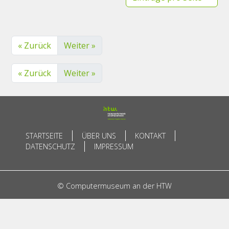
« Zurück
Weiter »
« Zurück
Weiter »
STARTSEITE
ÜBER UNS
KONTAKT
DATENSCHUTZ
IMPRESSUM
© Computermuseum an der HTW