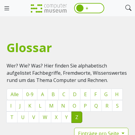
☀️
Glossar
Wer? Wie? Was? Hier finden Sie alphabetisch
aufgelistet Fachbegriffe, Fremdworte, Wissenswertes
rund um das Thema Computer und Rechnen.
Alle
0-9
A
B
C
D
E
F
G
H
I
J
K
L
M
N
O
P
Q
R
S
T
U
V
W
X
Y
Z
Einträge pro Seite