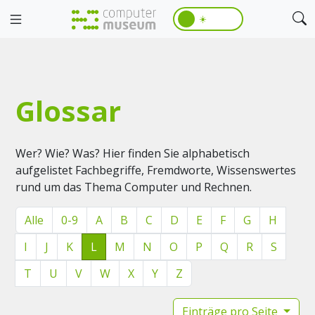
☀️
Glossar
Wer? Wie? Was? Hier finden Sie alphabetisch
aufgelistet Fachbegriffe, Fremdworte, Wissenswertes
rund um das Thema Computer und Rechnen.
Alle
0-9
A
B
C
D
E
F
G
H
I
J
K
L
M
N
O
P
Q
R
S
T
U
V
W
X
Y
Z
Einträge pro Seite