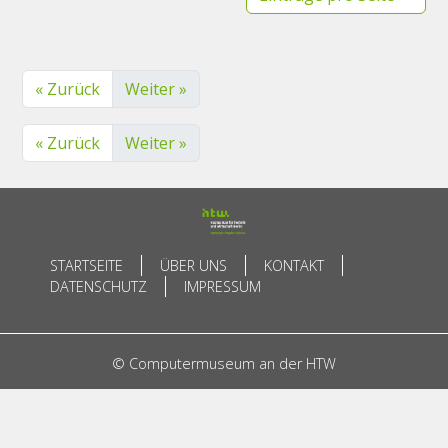
« Zurück
Weiter »
« Zurück
Weiter »
STARTSEITE
ÜBER UNS
KONTAKT
DATENSCHUTZ
IMPRESSUM
© Computermuseum an der HTW