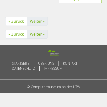
« Zurück
Weiter »
« Zurück
Weiter »
STARTSEITE
ÜBER UNS
KONTAKT
DATENSCHUTZ
IMPRESSUM
© Computermuseum an der HTW