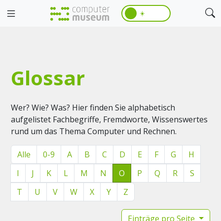
☀️
Glossar
Wer? Wie? Was? Hier finden Sie alphabetisch
aufgelistet Fachbegriffe, Fremdworte, Wissenswertes
rund um das Thema Computer und Rechnen.
Alle
0-9
A
B
C
D
E
F
G
H
I
J
K
L
M
N
O
P
Q
R
S
T
U
V
W
X
Y
Z
Einträge pro Seite