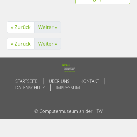
« Zurück
Weiter »
« Zurück
Weiter »
STARTSEITE
ÜBER UNS
KONTAKT
DATENSCHUTZ
IMPRESSUM
© Computermuseum an der HTW