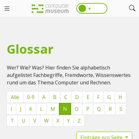
☀️
Glossar
Wer? Wie? Was? Hier finden Sie alphabetisch
aufgelistet Fachbegriffe, Fremdworte, Wissenswertes
rund um das Thema Computer und Rechnen.
Alle
0-9
A
B
C
D
E
F
G
H
I
J
K
L
M
N
O
P
Q
R
S
T
U
V
W
X
Y
Z
Einträge pro Seite